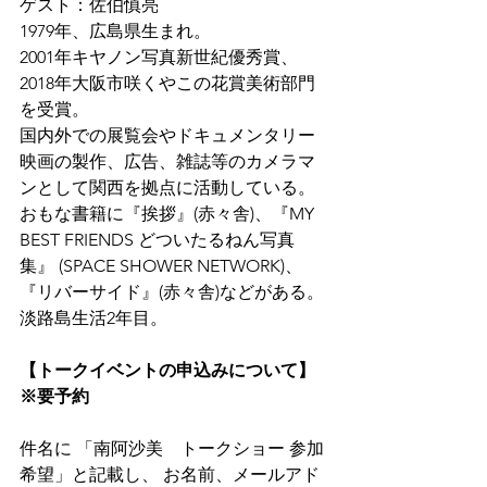
ゲスト：佐伯慎亮
1979年、広島県生まれ。
2001年キヤノン写真新世紀優秀賞、
2018年大阪市咲くやこの花賞美術部門
を受賞。
国内外での展覧会やドキュメンタリー
映画の製作、広告、雑誌等のカメラマ
ンとして関西を拠点に活動している。
おもな書籍に『挨拶』(赤々舎)、『MY 
BEST FRIENDS どついたるねん写真
集』 (SPACE SHOWER NETWORK)、
『リバーサイド』(赤々舎)などがある。
淡路島生活2年目。
【トークイベントの申込みについて】
※要予約
件名に 「南阿沙美　トークショー 参加
希望」と記載し、 お名前、メールアド