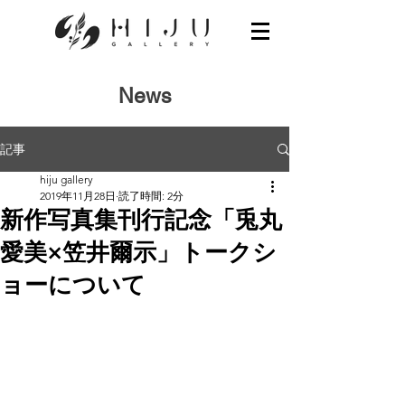
News
記事
hiju gallery
2019年11月28日
読了時間: 2分
新作写真集刊行記念「兎丸
愛美×笠井爾示」トークシ
ョーについて