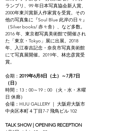
ランプリ、99 年日本写真協会新人賞、
2000年東川賞新人作家賞を受賞。その
他の写真集に『Soul Blue 此岸の日々』
（Silver books/ 赤々舎）、など多数。
2016 年、東京都写真美術館で開催され
た「東京・Tokyo」展に出展。2018 
年、入江泰吉記念・奈良市写真美術館
にて写真展開催。2019年、林忠彦賞受
賞。
会期：
2019年6月8日（土）～7月7日
（日）
時間：13：00～19：00 （火・水・木曜
日 休廊）
会場：HIJU GALLERY ｜ 大阪府大阪市
中央区本町４丁目7-7 飛鳥ビル 102
TALK SHOW | OPENING RECEPTION 