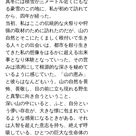
真冬には積雪が三メートル近くにもな
る豪雪のこの地に、私が初めて訪れて
から、四年が経った。
当初、私はここの伝統的な火祭りや狩
猟の取材のために訪れたのだが、山の
自然とそこにたくましく根付いて生き
る人々との出会いは、都市を頼り生き
てきた私の想像をはるかに超える出来
事となり体験となっていった。その営
みは清冽にして根源的な深さを秘めて
いるように感じていた。「山の恵み」
と彼らはなんどもいう。山の自然を畏
怖、畏敬し、目の前に立ち現れる野生
と真摯に向き合うということ。
深い山の中にいると、ふと、自分とい
う儚い存在が、大きな懐に包まれてい
るような感覚になるときがある。それ
は人智を超えた意志を持ち、絶えず呼
吸している、ひとつの巨大な生命体の