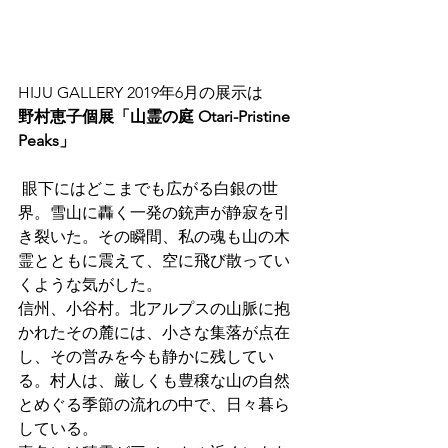
HIJU GALLERY 2019年6月の展示は   
野村恵子個展「山霊の庭 Otari-Pristine 
Peaks」
 眼下にはどこまでも広がる白銀の世
界。雪山に轟く一発の銃声が静寂を引
き裂いた。その瞬間、私の魂も山の木
霊とともに震えて、空に飛び散ってい
くような気がした。
信州、小谷村。北アルプスの山脈に抱
かれたその麓には、小さな集落が点在
し、その営みを今も静かに残してい
る。村人は、厳しくも豊穣な山の自然
とめぐる季節の流れの中で、日々暮ら
している。