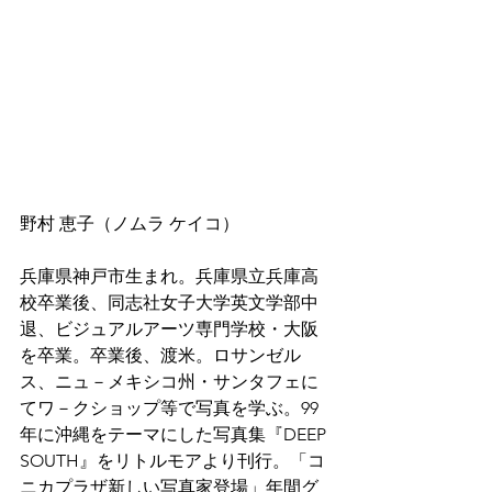
野村 恵子（ノムラ ケイコ）  
兵庫県神戸市生まれ。兵庫県立兵庫高
校卒業後、同志社女子大学英文学部中
退、ビジュアルアーツ専門学校・大阪
を卒業。卒業後、渡米。ロサンゼル
ス、ニュ－メキシコ州・サンタフェに
てワ－クショップ等で写真を学ぶ。99 
年に沖縄をテーマにした写真集『DEEP 
SOUTH』をリトルモアより刊行。「コ
ニカプラザ新しい写真家登場」年間グ