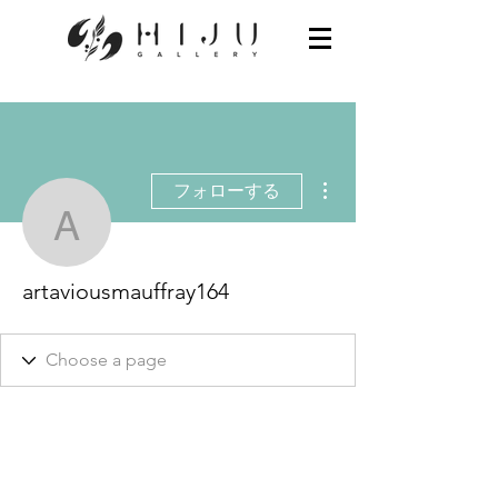
その他
フォローする
artaviousmauffray164
artaviousmauffray164