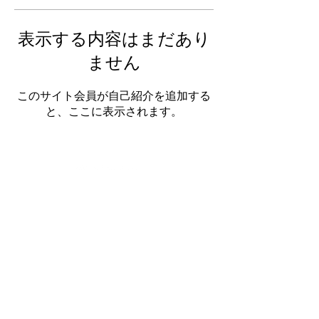
表示する内容はまだあり
ません
このサイト会員が自己紹介を追加する
と、ここに表示されます。
Tel ＋
81(0) 90 8571 8110
Asuka BLD 102,4-7-7,Hommachi,
Chuo-ku Osaka-shi,Osaka,
541-0053
,Japan
Friday - Monday 13:00 - 19:00
Tuesday,Wednesday,Thursday,closed