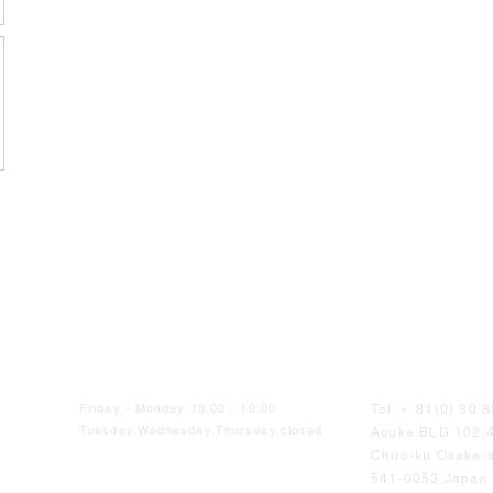
Friday - Monday 13:00 - 19:00
Tel ＋ 81(0) 90 
Tuesday,Wednesday,Thursday,closed
Asuka BLD 102,
Chuo-ku Osaka-s
541-0053,Japan